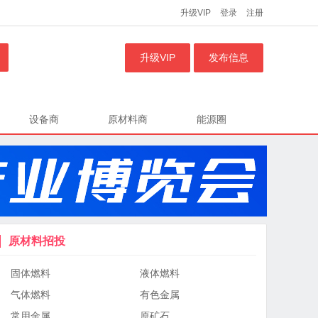
升级VIP
登录
注册
升级VIP
发布信息
设备商
原材料商
能源圈
原材料招投
固体燃料
液体燃料
气体燃料
有色金属
常用金属
原矿石