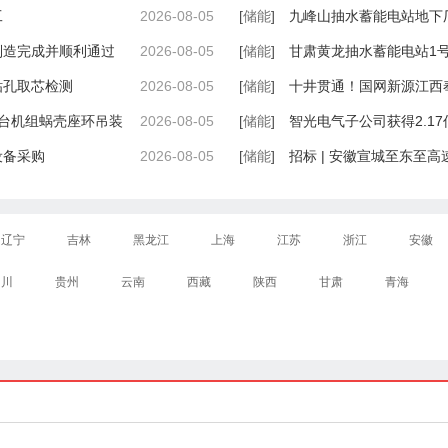
工
2026-08-05
[
储能
]
九峰山抽水蓄能电站地下
制造完成并顺利通过
2026-08-05
[
储能
]
甘肃黄龙抽水蓄能电站1
钻孔取芯检测
2026-08-05
[
储能
]
十井贯通！国网新源江西
台机组蜗壳座环吊装
2026-08-05
[
储能
]
智光电气子公司获得2.1
能设备采购
2026-08-05
[
储能
]
招标 | 安徽宣城至东至
辽宁
吉林
黑龙江
上海
江苏
浙江
安徽
四川
贵州
云南
西藏
陕西
甘肃
青海