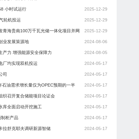
68 小时试运行
2025-12-29
燃气轮机投运
2025-12-29
发青海贵南100万千瓦光储一体化项目并网
2025-12-29
创业发展策源地
2024-08-06
生产力 增强能源安全保障力
2024-08-05
电厂均实现双机投运
2024-05-17
公司
2024-05-17
4年石油需求增长量仅为OPEC预期的一半
2024-05-17
组织召开复合储能项目论证会
2024-05-17
水库全面启动开挖施工
2024-05-17
预制柜产品
2024-05-17
卡拉舒克耶夫调研新源智储
2024-05-17