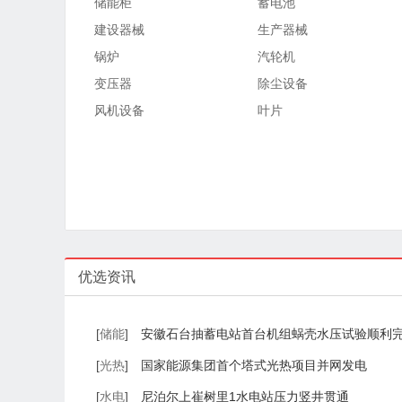
储能柜
蓄电池
建设器械
生产器械
锅炉
汽轮机
变压器
除尘设备
风机设备
叶片
优选资讯
[
储能
]
安徽石台抽蓄电站首台机组蜗壳水压试验顺利
[
光热
]
国家能源集团首个塔式光热项目并网发电
[
水电
]
尼泊尔上崔树里1水电站压力竖井贯通