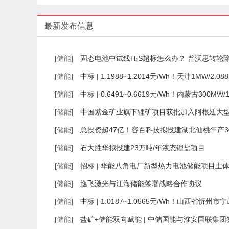
最新发布信息
[
储能
]
固态电池中试线H₂S超标怎么办？ 普沃思转轮
电池量产铺平道路
[
储能
]
中标 | 1.1988~1.2014元/Wh！天津1MW/2.
总承包候选人公示
[
储能
]
中标 | 0.6491~0.6619元/Wh！内蒙古300M
储能项目勘察、设计、采购、施工一体化中标候选人公示
[
储能
]
中国紫金矿业旗下锂矿项目获批加入阿根廷大
[
储能
]
总投资超47亿！容百科技拟投建湖北仙桃年产3
一体化项目
[
储能
]
石大胜华拟投建23万吨/年液态锂盐项目
[
储能
]
招标 | 华能八角电厂新型热力电池储能项目主
[
储能
]
逸飞激光与江海储能签署战略合作协议
[
储能
]
中标 | 1.0187~1.0565元/Wh！山西省忻州市
180MW/360MWh电池储能+20MW/0.48MWh飞轮储
[
储能
]
盐矿+储能双向赋能 | 中储国能与淮安国联集