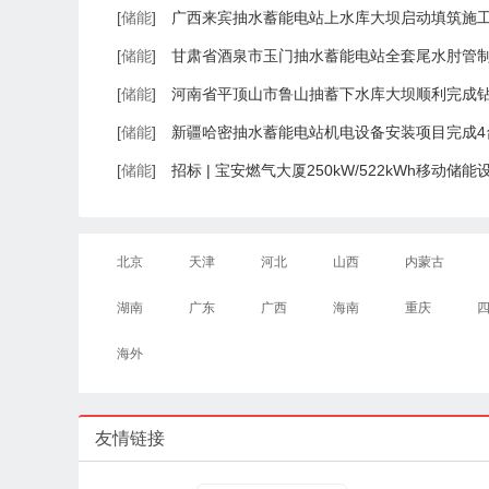
[
储能
]
广西来宾抽水蓄能电站上水库大坝启动填筑施
[
储能
]
甘肃省酒泉市玉门抽水蓄能电站全套尾水肘管
验收
[
储能
]
河南省平顶山市鲁山抽蓄下水库大坝顺利完成
[
储能
]
新疆哈密抽水蓄能电站机电设备安装项目完成4
[
储能
]
招标 | 宝安燃气大厦250kW/522kWh移动储
北京
天津
河北
山西
内蒙古
湖南
广东
广西
海南
重庆
海外
友情链接