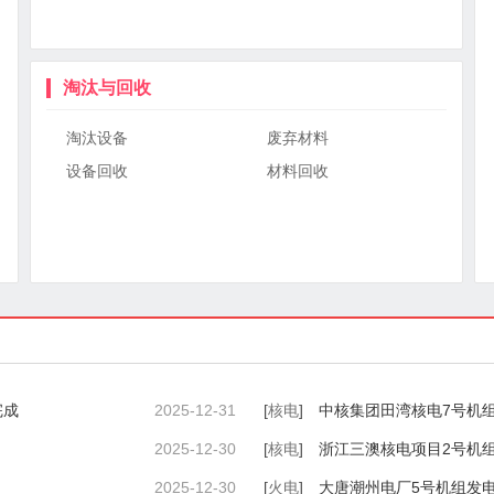
淘汰与回收
淘汰设备
废弃材料
设备回收
材料回收
完成
2025-12-31
[
核电
]
中核集团田湾核电7号机
2025-12-30
[
核电
]
浙江三澳核电项目2号机
2025-12-30
[
火电
]
大唐潮州电厂5号机组发