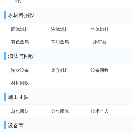
叶片
原材料招投
固体燃料
液体燃料
气体燃料
有色金属
常用金属
原矿石
淘汰与回收
淘汰设备
废弃材料
设备回收
材料回收
施工团队
总包团队
分包团体
技术个人
设备商