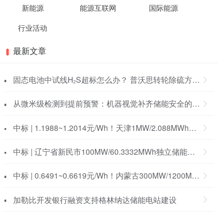
新能源
能源互联网
国际能源
行业活动
最新文章
固态电池中试线H₂S超标怎么办？ 普沃思转轮除硫方案包，为固态电池量产铺平道路
从微米级检测到提前预警：机器视觉补齐储能安全的最后一块短板
中标 | 1.1988~1.2014元/Wh！天津1MW/2.088MWh储能项目EPC总承包候选人公示
中标 | 辽宁省新民市100MW/60.3332MWh独立储能调频电站EPC总承包中标候选人公示
中标 | 0.6491~0.6619元/Wh！内蒙古300MW/1200MWh独立新型储能项目勘察、设计、采购、施工一体化中标候选人公示
加勒比开发银行融资支持格林纳达储能电站建设