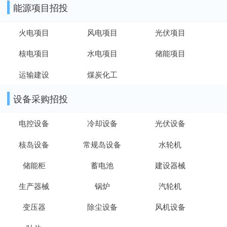
能源项目招投
火电项目
风电项目
光伏项目
核电项目
水电项目
储能项目
运输建设
煤炭化工
设备采购招投
电控设备
冷却设备
光伏设备
核岛设备
常规岛设备
水轮机
储能柜
蓄电池
建设器械
生产器械
锅炉
汽轮机
变压器
除尘设备
风机设备