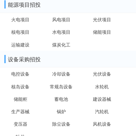
能源项目招投
火电项目
风电项目
光伏项目
核电项目
水电项目
储能项目
运输建设
煤炭化工
设备采购招投
电控设备
冷却设备
光伏设备
核岛设备
常规岛设备
水轮机
储能柜
蓄电池
建设器械
生产器械
锅炉
汽轮机
变压器
除尘设备
风机设备