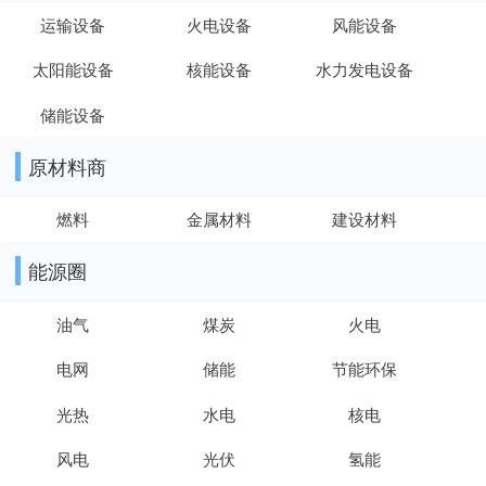
运输设备
火电设备
风能设备
太阳能设备
核能设备
水力发电设备
储能设备
原材料商
燃料
金属材料
建设材料
能源圈
油气
煤炭
火电
电网
储能
节能环保
光热
水电
核电
风电
光伏
氢能