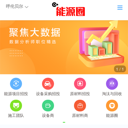
呼伦贝尔
1
/
1
能源项目招投
设备采购招投
原材料招投
淘汰与回收
施工团队
设备商
原材料商
能源圈