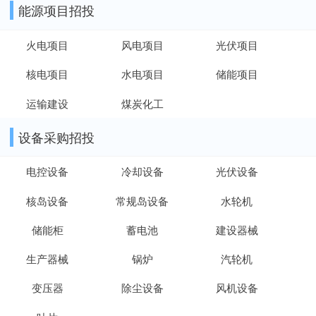
能源项目招投
火电项目
风电项目
光伏项目
核电项目
水电项目
储能项目
运输建设
煤炭化工
设备采购招投
电控设备
冷却设备
光伏设备
核岛设备
常规岛设备
水轮机
储能柜
蓄电池
建设器械
生产器械
锅炉
汽轮机
变压器
除尘设备
风机设备