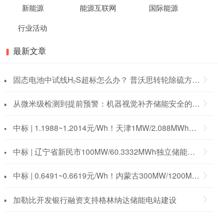
新能源
能源互联网
国际能源
行业活动
最新文章
固态电池中试线H₂S超标怎么办？ 普沃思转轮除硫方案包，为固态电池量产铺平道路
从微米级检测到提前预警：机器视觉补齐储能安全的最后一块短板
中标 | 1.1988~1.2014元/Wh！天津1MW/2.088MWh储能项目EPC总承包候选人公示
中标 | 辽宁省新民市100MW/60.3332MWh独立储能调频电站EPC总承包中标候选人公示
中标 | 0.6491~0.6619元/Wh！内蒙古300MW/1200MWh独立新型储能项目勘察、设计、采购、施工一体化中标候选人公示
加勒比开发银行融资支持格林纳达储能电站建设