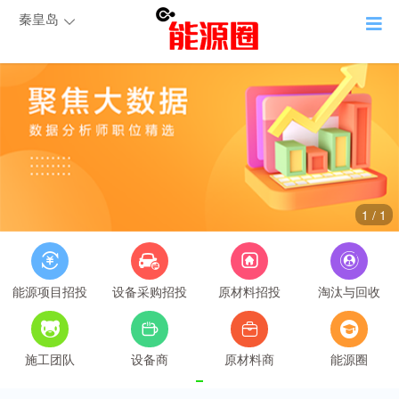
秦皇岛
1
/
1
能源项目招投
设备采购招投
原材料招投
淘汰与回收
施工团队
设备商
原材料商
能源圈