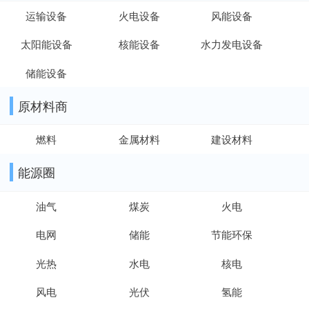
运输设备
火电设备
风能设备
太阳能设备
核能设备
水力发电设备
储能设备
原材料商
燃料
金属材料
建设材料
能源圈
油气
煤炭
火电
电网
储能
节能环保
光热
水电
核电
风电
光伏
氢能