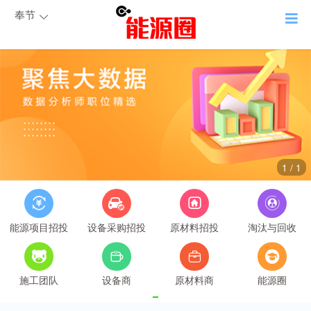
奉节
1
/
1
能源项目招投
设备采购招投
原材料招投
淘汰与回收
施工团队
设备商
原材料商
能源圈