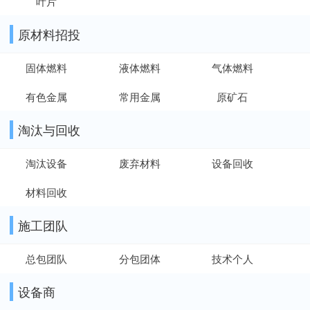
叶片
原材料招投
固体燃料
液体燃料
气体燃料
有色金属
常用金属
原矿石
淘汰与回收
淘汰设备
废弃材料
设备回收
材料回收
施工团队
总包团队
分包团体
技术个人
设备商