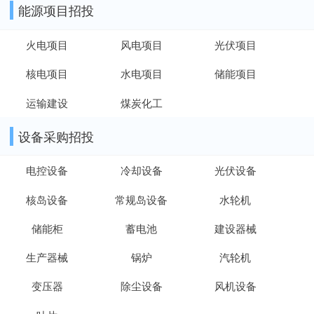
能源项目招投
火电项目
风电项目
光伏项目
核电项目
水电项目
储能项目
运输建设
煤炭化工
设备采购招投
电控设备
冷却设备
光伏设备
核岛设备
常规岛设备
水轮机
储能柜
蓄电池
建设器械
生产器械
锅炉
汽轮机
变压器
除尘设备
风机设备