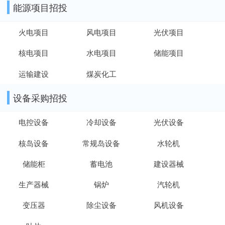
能源项目招投
火电项目
风电项目
光伏项目
核电项目
水电项目
储能项目
运输建设
煤炭化工
设备采购招投
电控设备
冷却设备
光伏设备
核岛设备
常规岛设备
水轮机
储能柜
蓄电池
建设器械
生产器械
锅炉
汽轮机
变压器
除尘设备
风机设备