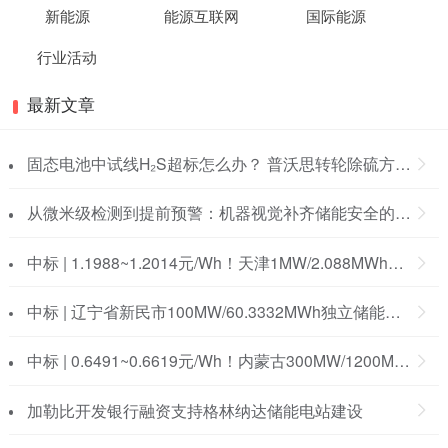
新能源
能源互联网
国际能源
行业活动
最新文章
固态电池中试线H₂S超标怎么办？ 普沃思转轮除硫方案包，为固态电池量产铺平道路
从微米级检测到提前预警：机器视觉补齐储能安全的最后一块短板
中标 | 1.1988~1.2014元/Wh！天津1MW/2.088MWh储能项目EPC总承包候选人公示
中标 | 辽宁省新民市100MW/60.3332MWh独立储能调频电站EPC总承包中标候选人公示
中标 | 0.6491~0.6619元/Wh！内蒙古300MW/1200MWh独立新型储能项目勘察、设计、采购、施工一体化中标候选人公示
加勒比开发银行融资支持格林纳达储能电站建设