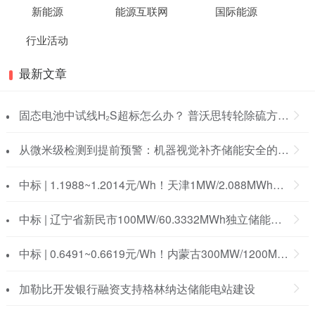
新能源
能源互联网
国际能源
行业活动
最新文章
固态电池中试线H₂S超标怎么办？ 普沃思转轮除硫方案包，为固态电池量产铺平道路
从微米级检测到提前预警：机器视觉补齐储能安全的最后一块短板
中标 | 1.1988~1.2014元/Wh！天津1MW/2.088MWh储能项目EPC总承包候选人公示
中标 | 辽宁省新民市100MW/60.3332MWh独立储能调频电站EPC总承包中标候选人公示
中标 | 0.6491~0.6619元/Wh！内蒙古300MW/1200MWh独立新型储能项目勘察、设计、采购、施工一体化中标候选人公示
加勒比开发银行融资支持格林纳达储能电站建设