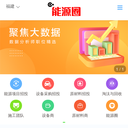
福建
1
/
1
能源项目招投
设备采购招投
原材料招投
淘汰与回收
施工团队
设备商
原材料商
能源圈