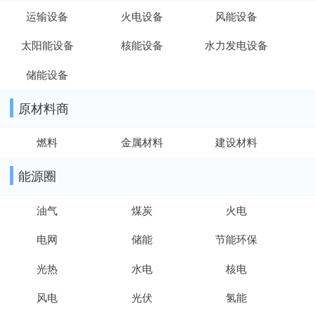
运输设备
火电设备
风能设备
太阳能设备
核能设备
水力发电设备
储能设备
原材料商
燃料
金属材料
建设材料
能源圈
油气
煤炭
火电
电网
储能
节能环保
光热
水电
核电
风电
光伏
氢能