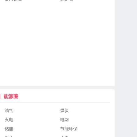
能源圈
油气
煤炭
火电
电网
储能
节能环保