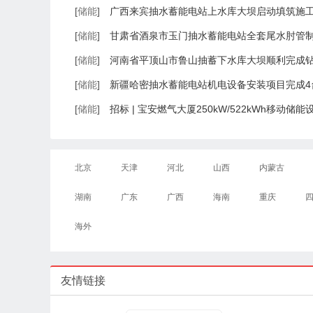
[
储能
]
广西来宾抽水蓄能电站上水库大坝启动填筑施
[
储能
]
甘肃省酒泉市玉门抽水蓄能电站全套尾水肘管
验收
[
储能
]
河南省平顶山市鲁山抽蓄下水库大坝顺利完成
[
储能
]
新疆哈密抽水蓄能电站机电设备安装项目完成4
[
储能
]
招标 | 宝安燃气大厦250kW/522kWh移动储
北京
天津
河北
山西
内蒙古
湖南
广东
广西
海南
重庆
海外
友情链接