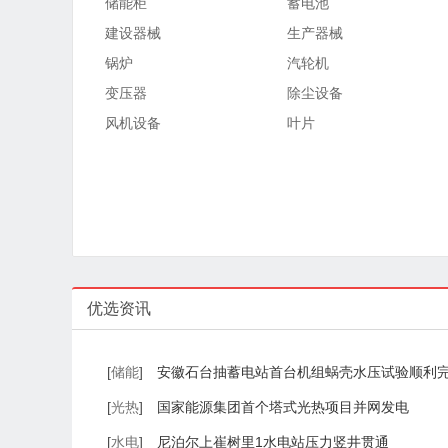
储能柜
蓄电池
建设器械
生产器械
锅炉
汽轮机
变压器
除尘设备
风机设备
叶片
优选资讯
[
储能
]
安徽石台抽蓄电站首台机组蜗壳水压试验顺利
[
光热
]
国家能源集团首个塔式光热项目并网发电
[
水电
]
尼泊尔上崔树里1水电站压力竖井贯通