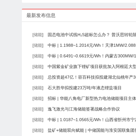
最新发布信息
[
储能
]
固态电池中试线H₂S超标怎么办？ 普沃思转轮
电池量产铺平道路
[
储能
]
中标 | 1.1988~1.2014元/Wh！天津1MW/2.
总承包候选人公示
[
储能
]
中标 | 0.6491~0.6619元/Wh！内蒙古300M
储能项目勘察、设计、采购、施工一体化中标候选人公示
[
储能
]
中国紫金矿业旗下锂矿项目获批加入阿根廷大
[
储能
]
总投资超47亿！容百科技拟投建湖北仙桃年产3
一体化项目
[
储能
]
石大胜华拟投建23万吨/年液态锂盐项目
[
储能
]
招标 | 华能八角电厂新型热力电池储能项目主
[
储能
]
逸飞激光与江海储能签署战略合作协议
[
储能
]
中标 | 1.0187~1.0565元/Wh！山西省忻州市
180MW/360MWh电池储能+20MW/0.48MWh飞轮储
[
储能
]
盐矿+储能双向赋能 | 中储国能与淮安国联集