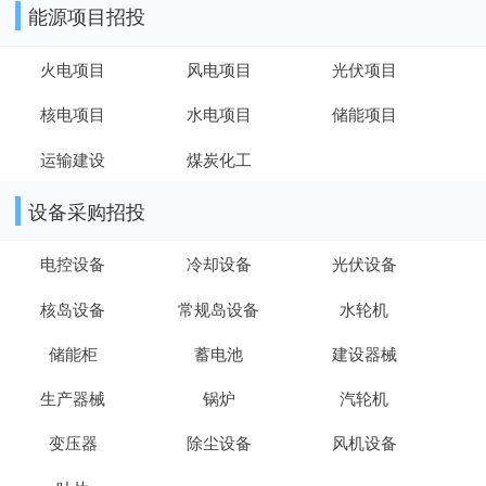
能源项目招投
火电项目
风电项目
光伏项目
核电项目
水电项目
储能项目
运输建设
煤炭化工
设备采购招投
电控设备
冷却设备
光伏设备
核岛设备
常规岛设备
水轮机
储能柜
蓄电池
建设器械
生产器械
锅炉
汽轮机
变压器
除尘设备
风机设备