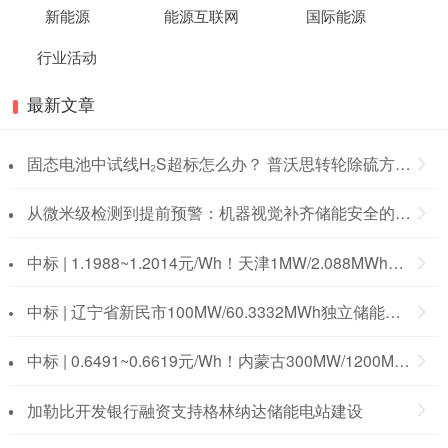
新能源
能源互联网
国际能源
行业活动
最新文章
固态电池中试线H₂S超标怎么办？ 普沃思转轮除硫方案包，为固态电池量产铺平道路
从微米级检测到提前预警：机器视觉补齐储能安全的最后一块短板
中标 | 1.1988~1.2014元/Wh！天津1MW/2.088MWh储能项目EPC总承包候选人公示
中标 | 辽宁省新民市100MW/60.3332MWh独立储能调频电站EPC总承包中标候选人公示
中标 | 0.6491~0.6619元/Wh！内蒙古300MW/1200MWh独立新型储能项目勘察、设计、采购、施工一体化中标候选人公示
加勒比开发银行融资支持格林纳达储能电站建设