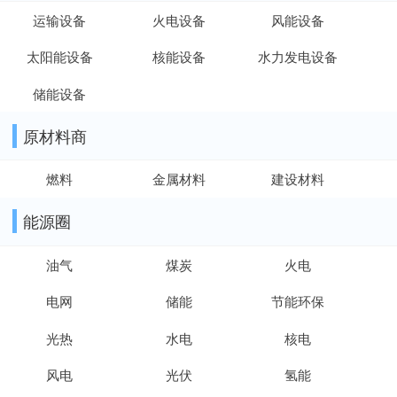
运输设备
火电设备
风能设备
太阳能设备
核能设备
水力发电设备
储能设备
原材料商
燃料
金属材料
建设材料
能源圈
油气
煤炭
火电
电网
储能
节能环保
光热
水电
核电
风电
光伏
氢能