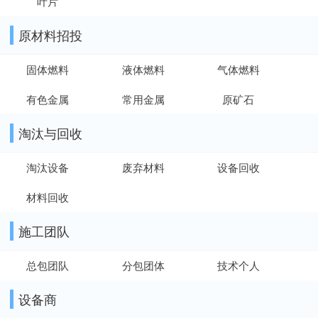
叶片
原材料招投
固体燃料
液体燃料
气体燃料
有色金属
常用金属
原矿石
淘汰与回收
淘汰设备
废弃材料
设备回收
材料回收
施工团队
总包团队
分包团体
技术个人
设备商