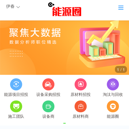
伊春
1
/
1
能源项目招投
设备采购招投
原材料招投
淘汰与回收
施工团队
设备商
原材料商
能源圈