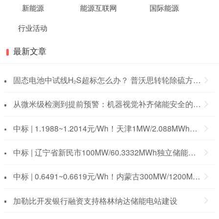
新能源
能源互联网
国际能源
行业活动
最新文章
固态电池中试线H₂S超标怎么办？ 普沃思转轮除硫方案包，为固态电池量产铺平道路
从微米级检测到提前预警：机器视觉补齐储能安全的最后一块短板
中标 | 1.1988~1.2014元/Wh！天津1MW/2.088MWh储能项目EPC总承包候选人公示
中标 | 辽宁省新民市100MW/60.3332MWh独立储能调频电站EPC总承包中标候选人公示
中标 | 0.6491~0.6619元/Wh！内蒙古300MW/1200MWh独立新型储能项目勘察、设计、采购、施工一体化中标候选人公示
加勒比开发银行融资支持格林纳达储能电站建设