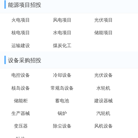
能源项目招投
火电项目
风电项目
光伏项目
核电项目
水电项目
储能项目
运输建设
煤炭化工
设备采购招投
电控设备
冷却设备
光伏设备
核岛设备
常规岛设备
水轮机
储能柜
蓄电池
建设器械
生产器械
锅炉
汽轮机
变压器
除尘设备
风机设备