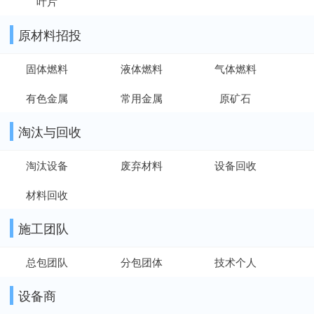
叶片
原材料招投
固体燃料
液体燃料
气体燃料
有色金属
常用金属
原矿石
淘汰与回收
淘汰设备
废弃材料
设备回收
材料回收
施工团队
总包团队
分包团体
技术个人
设备商