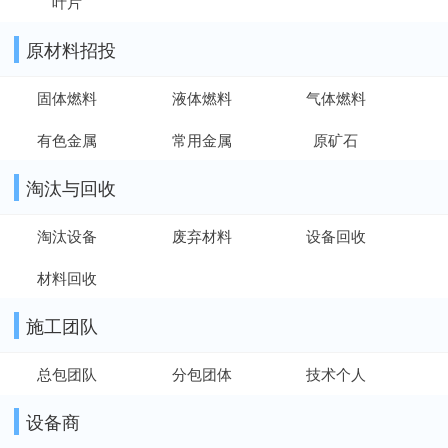
叶片
原材料招投
固体燃料
液体燃料
气体燃料
有色金属
常用金属
原矿石
淘汰与回收
淘汰设备
废弃材料
设备回收
材料回收
施工团队
总包团队
分包团体
技术个人
设备商