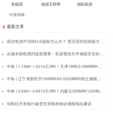
新能源
能源互联网
国际能源
行业活动
最新文章
固态电池中试线H₂S超标怎么办？ 普沃思转轮除硫方案包，为固态电池量产铺平道路
从微米级检测到提前预警：机器视觉补齐储能安全的最后一块短板
中标 | 1.1988~1.2014元/Wh！天津1MW/2.088MWh储能项目EPC总承包候选人公示
中标 | 辽宁省新民市100MW/60.3332MWh独立储能调频电站EPC总承包中标候选人公示
中标 | 0.6491~0.6619元/Wh！内蒙古300MW/1200MWh独立新型储能项目勘察、设计、采购、施工一体化中标候选人公示
加勒比开发银行融资支持格林纳达储能电站建设