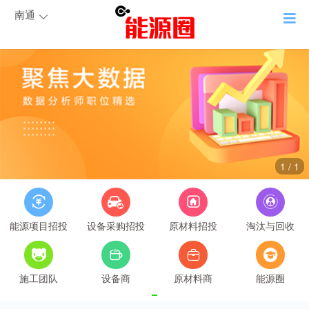
南通
1
/
1
能源项目招投
设备采购招投
原材料招投
淘汰与回收
施工团队
设备商
原材料商
能源圈