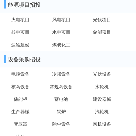
能源项目招投
火电项目
风电项目
光伏项目
核电项目
水电项目
储能项目
运输建设
煤炭化工
设备采购招投
电控设备
冷却设备
光伏设备
核岛设备
常规岛设备
水轮机
储能柜
蓄电池
建设器械
生产器械
锅炉
汽轮机
变压器
除尘设备
风机设备