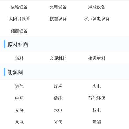
运输设备
火电设备
风能设备
太阳能设备
核能设备
水力发电设备
储能设备
原材料商
燃料
金属材料
建设材料
能源圈
油气
煤炭
火电
电网
储能
节能环保
光热
水电
核电
风电
光伏
氢能