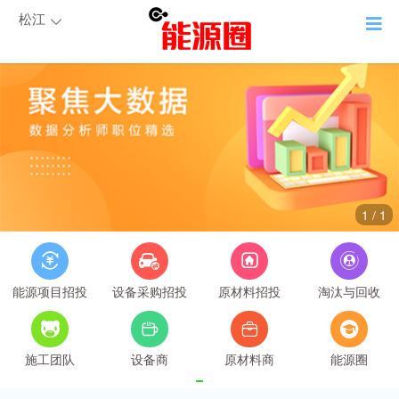
松江
1
/
1
能源项目招投
设备采购招投
原材料招投
淘汰与回收
施工团队
设备商
原材料商
能源圈