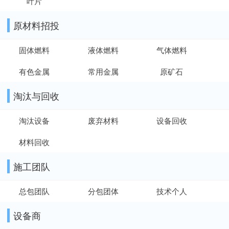
叶片
原材料招投
固体燃料
液体燃料
气体燃料
有色金属
常用金属
原矿石
淘汰与回收
淘汰设备
废弃材料
设备回收
材料回收
施工团队
总包团队
分包团体
技术个人
设备商