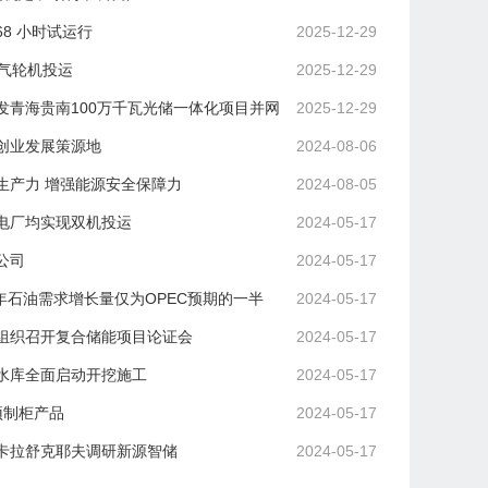
68 小时试运行
2025-12-29
燃气轮机投运
2025-12-29
发青海贵南100万千瓦光储一体化项目并网
2025-12-29
创业发展策源地
2024-08-06
生产力 增强能源安全保障力
2024-08-05
电厂均实现双机投运
2024-05-17
公司
2024-05-17
4年石油需求增长量仅为OPEC预期的一半
2024-05-17
组织召开复合储能项目论证会
2024-05-17
水库全面启动开挖施工
2024-05-17
预制柜产品
2024-05-17
卡拉舒克耶夫调研新源智储
2024-05-17