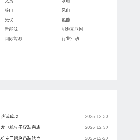
光热
水电
核电
风电
光伏
氢能
新能源
能源互联网
国际能源
行业活动
组热试成功
2025-12-30
组发电机转子穿装完成
2025-12-30
电机定子顺利吊装就位
2025-12-29