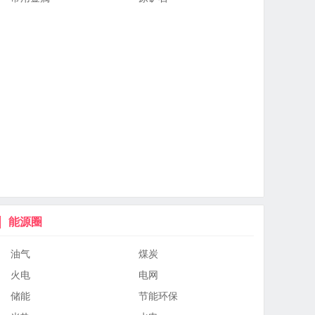
能源圈
油气
煤炭
火电
电网
储能
节能环保