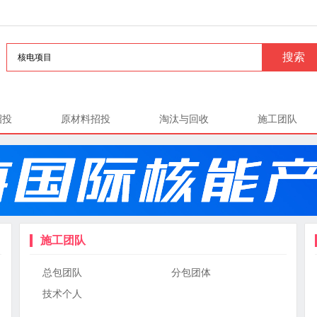
招投
原材料招投
淘汰与回收
施工团队
施工团队
总包团队
分包团体
技术个人