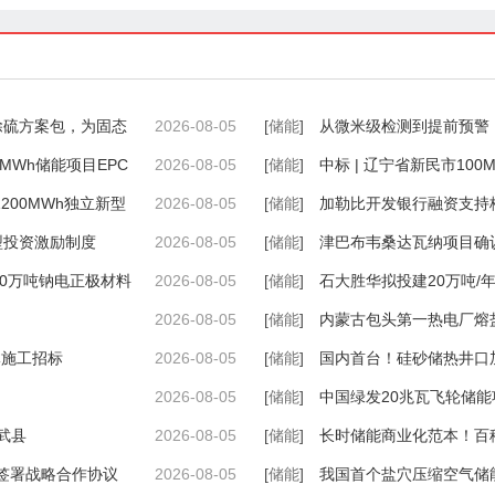
除硫方案包，为固态
2026-08-05
[
储能
]
从微米级检测到提前预警
088MWh储能项目EPC
2026-08-05
[
储能
]
中标 | 辽宁省新民市100
W/1200MWh独立新型
2026-08-05
承包中标候选人公示
[
储能
]
加勒比开发银行融资支持
型投资激励制度
2026-08-05
[
储能
]
津巴布韦桑达瓦纳项目确认
0万吨钠电正极材料
2026-08-05
[
储能
]
石大胜华拟投建20万吨/
2026-08-05
[
储能
]
内蒙古包头第一热电厂熔
体施工招标
2026-08-05
[
储能
]
国内首台！硅砂储热井口
2026-08-05
[
储能
]
中国绿发20兆瓦飞轮储
宁武县
2026-08-05
[
储能
]
长时储能商业化范本！百穰
能项目中标候选人公示
团签署战略合作协议
2026-08-05
园区源网荷储标准化路径
[
储能
]
我国首个盐穴压缩空气储能