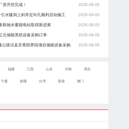
厂房开挖完成！
2026-08-05
号引水隧洞上斜井定向孔顺利启动施工
2026-08-05
奉新抽水蓄能电站取得新进展
2026-08-05
7亿元储能系统设备采购订单
2026-08-05
高速公路泾县至青阳界段项目储能设备采购
2026-08-05
福建
江西
山东
河南
湖北
宁夏
新疆
台湾
香港
澳门