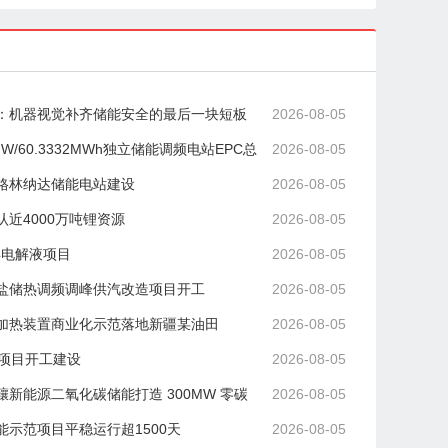
：机器视觉补齐储能安全的最后一块短板
2026-08-05
MW/60.3332MWh独立储能调频电站EPC总
2026-08-05
格林纳达储能电站建设
2026-08-05
近4000万吨锂资源
2026-08-05
年电解液项目
2026-08-05
盐储热调频调峰供汽改造项目开工
2026-08-05
加热装置商业化示范落地新疆某油田
2026-08-05
能项目开工建设
2026-08-05
新能源二氧化碳储能打造 300MW 零碳
2026-08-05
示范项目平稳运行超1500天
2026-08-05