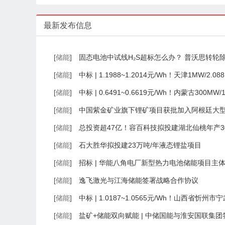
最新发布信息
[
储能
]
固态电池中试线H₂S超标怎么办？ 普沃思转轮
电池量产铺平道路
[
储能
]
中标 | 1.1988~1.2014元/Wh！天津1MW/2.
总承包候选人公示
[
储能
]
中标 | 0.6491~0.6619元/Wh！内蒙古300M
储能项目勘察、设计、采购、施工一体化中标候选人公示
[
储能
]
中国紫金矿业旗下锂矿项目获批加入阿根廷大
[
储能
]
总投资超47亿！容百科技拟投建湖北仙桃年产3
一体化项目
[
储能
]
石大胜华拟投建23万吨/年液态锂盐项目
[
储能
]
招标 | 华能八角电厂新型热力电池储能项目主
[
储能
]
逸飞激光与江海储能签署战略合作协议
[
储能
]
中标 | 1.0187~1.0565元/Wh！山西省忻州市
180MW/360MWh电池储能+20MW/0.48MWh飞轮储
[
储能
]
盐矿+储能双向赋能 | 中储国能与淮安国联集