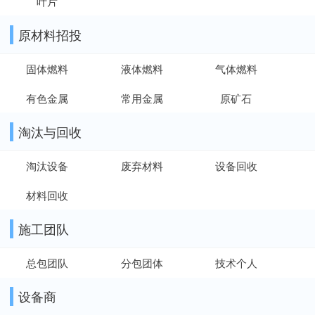
叶片
原材料招投
固体燃料
液体燃料
气体燃料
有色金属
常用金属
原矿石
淘汰与回收
淘汰设备
废弃材料
设备回收
材料回收
施工团队
总包团队
分包团体
技术个人
设备商