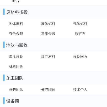
叶片
原材料招投
固体燃料
液体燃料
气体燃料
有色金属
常用金属
原矿石
淘汰与回收
淘汰设备
废弃材料
设备回收
材料回收
施工团队
总包团队
分包团体
技术个人
设备商