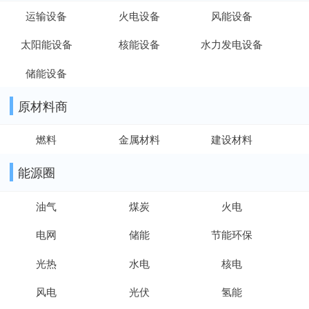
运输设备
火电设备
风能设备
太阳能设备
核能设备
水力发电设备
储能设备
原材料商
燃料
金属材料
建设材料
能源圈
油气
煤炭
火电
电网
储能
节能环保
光热
水电
核电
风电
光伏
氢能