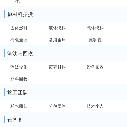
叶片
原材料招投
固体燃料
液体燃料
气体燃料
有色金属
常用金属
原矿石
淘汰与回收
淘汰设备
废弃材料
设备回收
材料回收
施工团队
总包团队
分包团体
技术个人
设备商