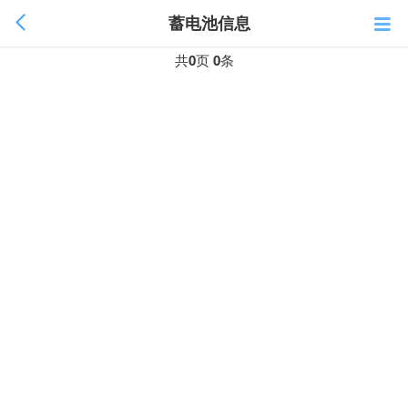
蓄电池信息
共
0
页
0
条