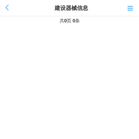
建设器械信息
共
0
页
0
条