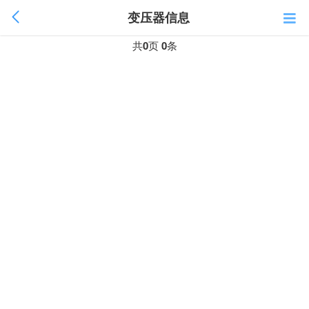
变压器信息
共
0
页
0
条