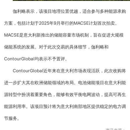
伽利略表示，该项目地理位置优越，适合参与多种能源承购
方案，包括计划于2025年9月举行的MACSE计划首次拍卖。
MACSE是意大利新推出的储能容量市场机制，旨在促进大规模
储能系统的发展。对于此次交易的具体细节，伽利略和
ContourGlobal均表示不予置评。
ContourGlobal近年来在意大利市场表现活跃，此次收购将
进一步扩大其在欧洲储能领域的布局。电池储能项目在意大利能
源转型中扮演着重要角色，能够有效平衡电网波动，提高可再生
能源利用率。该项目预计将为意大利南部地区提供稳定的电力调
节服务。