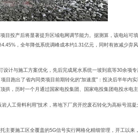
项目投产后将显著提升区域电网调节能力。据测算，该电站可填补
峰4.45%，全年降低系统调峰成本约1.31亿元，同时有效减少
紧盯设计与施工方案优化，先后完成尾水系统一坡到底等30余项专
，项目跑出了省内同类项目前期转化的“加速度”：投决后半年内
房顶拱，历时一个月通过国家电投集团、国家电投集团电投水电
板岩人工骨料利用”技术，将地下厂房开挖废石转化为高标号混凝土
。
托主要施工区全覆盖的5G信号实行网格化精细管理，开工以来，