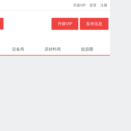
升级VIP
登录
注册
升级VIP
发布信息
设备商
原材料商
能源圈