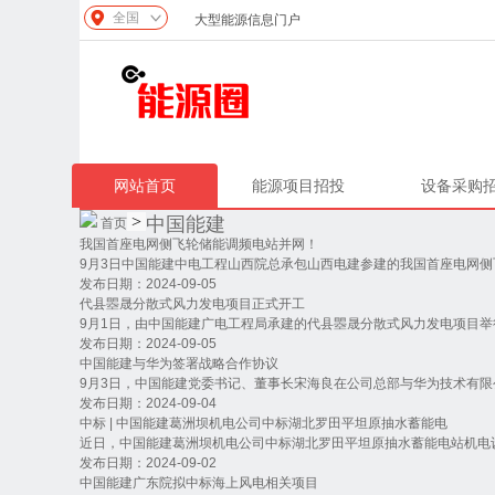
全国
大型能源信息门户
网站首页
能源项目招投
设备采购
>
中国能建
首页
我国首座电网侧飞轮储能调频电站并网！
9月3日中国能建中电工程山西院总承包山西电建参建的我国首座电网侧飞
发布日期：2024-09-05
代县瞾晟分散式风力发电项目正式开工
9月1日，由中国能建广电工程局承建的代县瞾晟分散式风力发电项目举行
发布日期：2024-09-05
中国能建与华为签署战略合作协议
9月3日，中国能建党委书记、董事长宋海良在公司总部与华为技术有限公
发布日期：2024-09-04
中标 | 中国能建葛洲坝机电公司中标湖北罗田平坦原抽水蓄能电
近日，中国能建葛洲坝机电公司中标湖北罗田平坦原抽水蓄能电站机电设
发布日期：2024-09-02
中国能建广东院拟中标海上风电相关项目