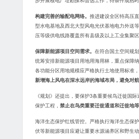
步开展核电厂址勘探和普选工作，待条件成熟
构建完善的输配电网络。
推进建设全区特高压直
型水电基地及西北大型风电光伏基地电力外送等
压等级供电线路覆盖所有县级及以上工业集聚
保障新能源项目空间需求。
在符合国土空间规
统筹安排新能源项目用地用海用林，重点保障
各功能分区用地规模应严格执行土地使用标准
新增海上风电在深水远岸的海域布局，避免对
《规划》还提出，要保护3条重要候鸟迁徙国际
保护工程，
禁止在鸟类重要迁徙通道和迁徙地
海洋生态保护红线管控。严格执行海洋生态保
伏等新能源项目应避让重要水源涵养区和野生