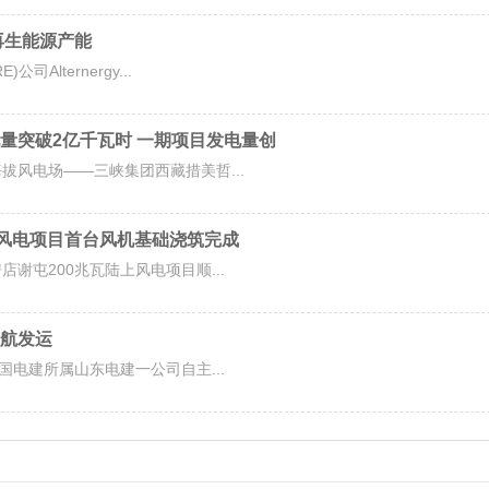
可再生能源产能
Alternergy...
量突破2亿千瓦时 一期项目发电量创
拔风电场——三峡集团西藏措美哲...
上风电项目首台风机基础浇筑完成
谢屯200兆瓦陆上风电项目顺...
启航发运
国电建所属山东电建一公司自主...