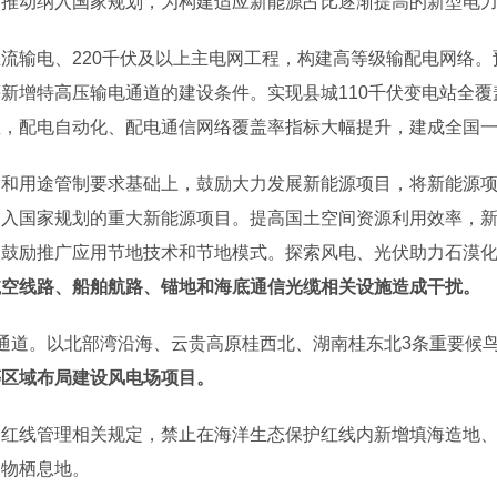
时推动纳入国家规划，为构建适应新能源占比逐渐提高的新型电
流输电、220千伏及以上主电网工程，构建高等级输配电网络
新增特高压输电通道的建设条件。实现县城110千伏变电站全覆盖
区，配电自动化、配电通信网络覆盖率指标大幅提升，建成全国
划和用途管制要求基础上，鼓励大力发展新能源项目，将新能源
纳入国家规划的重大新能源项目。提高国土空间资源利用效率，
，鼓励推广应用节地技术和节地模式。探索风电、光伏助力石漠
航空线路、船舶航路、锚地和海底通信光缆相关设施造成干扰。
通道。以北部湾沿海、云贵高原桂西北、湖南桂东北3条重要候
等区域布局建设风电场项目。
护红线管理相关规定，禁止在海洋生态保护红线内新增填海造地
动物栖息地。