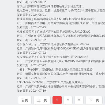
发布日期：2024-08-02
甘肃玉门邦锦南都独立共享储能电站建设项目正式开工
礼炮轰鸣，彩烟映空。近日，甘肃省玉门市举行2024年三季度重点项目
发布日期：2024-08-01
新成果展示｜聪聪移动储充机器人S140亮相福清“首届融电科技
近日，国网福清市供电公司举办“首届融电科技创新成果展”，中能聪聪移动储
发布日期：2024-07-25
总投资30万元！广东龙泽辉科创园新能源充电场站100kW/2
近日，广州市南沙区东涌镇洲兴街32号龙泽辉科创园新能源充电场站100kW
发布日期：2024-07-22
总投资77.4万元！广东广州浩兴信息科技有限公司300KW/
近日，广州浩兴信息科技有限公司300KW/645KWh用户侧储能项目获
发布日期：2024-07-22
总投资62万元！广东晟艺源五金科技有限公司220kW/458
近日，广东晟艺源五金科技有限公司220kW/458kWh用户侧储能项目获
发布日期：2024-07-22
中标 | 中车株洲所、天诚同创、双登集团入围新疆立新能源20
近日，新疆立新能源股份有限公司2024年度B项目储能设备集中采购中标
发布日期：2024-07-22
1.386MW/2.772MWh！广东省广州广汽荻原模具冲压
近日，广州广汽荻原模具冲压有限公司用户侧储能项目获得备案。项目位
发布日期：2024-07-19
首页
上一页
1
2
3
下一页