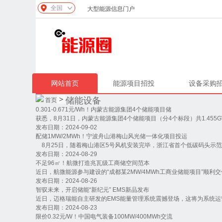
全国
大型能源信息门户
网站首页
能源项目招投
设备采购
>
储能设备
首页
0.301-0.671元/Wh！内蒙古能源集团4个储能项目储
获悉，8月31日，内蒙古能源集团4个储能项目（分4个标段）共1.455GW/2
发布日期：2024-09-02
配储1MW/2MWh！宁波舟山港梅山风光储一体化项目投运
8月25日，随着梅山港区5号风机安装完毕，浙江省首个低碳码头示范工
发布日期：2024-08-29
不足96㎡！航微打造兆瓦级工商储空间范本
近日，航微能源参与建设的“成都某2MW/4MWh工商业储能项目”顺利交
发布日期：2024-08-26
智驭未来，开启储能“新纪元” EMS新品发布
近日，迈格瑞能自主研发的EMS能量管理系统震撼登场，这将为系统运营
发布日期：2024-08-23
限价0.32元/W！中国电气装备100MW/400MWh交流