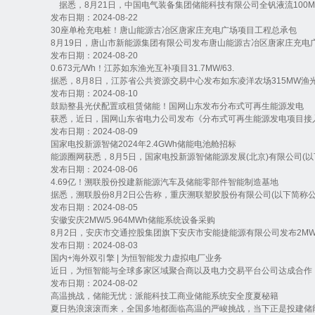
据悉，8月21日，中国电气装备集团储能科技有限公司全钒液流100MW/4
发布日期：2024-08-22
30座单枪充电桩！唐山能源古冶区唐家庄充电广场项目工程总承包
8月19日，唐山市新能源集团有限公司发布唐山能源古冶区唐家庄充电广
发布日期：2024-08-20
0.673元/Wh！江苏如东渔光互补项目31.7MW/63.
据悉，8月8日，江苏省公共资源交易中心发布如东凌洋农场315MW渔光
发布日期：2024-08-10
鼓励整县光伏配置或租赁储能！国网山东发布分布式可再生能源发电
获悉，近日，国网山东省电力公司发布《分布式可再生能源发电项目接入电
发布日期：2024-08-09
国家电投新源智储2024年2.4GWh储能电池舱招标
能源圈网获悉，8月5日，国家电投新源智储能源发展(北京)有限公司(以下简
发布日期：2024-08-06
4.69亿！溯联股份投建新能源汽车及储能零部件智能制造基地
据悉，溯联股份8月2日公告称，重庆溯联塑胶股份有限公司(以下简称公司
发布日期：2024-08-05
安徽安庆2MW/5.964MWh储能系统设备采购
8月2日，安庆市交通控股集团旗下安庆市安能捷能源有限公司发布2MW/5.
发布日期：2024-08-03
国内+海外双引擎 | 为恒智能发力虚拟电厂业务
近日，为恒智能与全球多家区域聚合商以及电力交易平台公司达成合作，
发布日期：2024-08-02
高温挑战，储能无忧：派能科技工商业储能系统安全度夏秘籍
夏日热浪滚滚而来，全国多地都面临高温的严峻挑战，当下正是投建储能