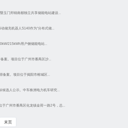
暨玉门邦锦南都独立共享储能电站建设...
充机器人S140作为“分布式储...
/215kWh用户侧储能电站...
得备案。项目位于广州市番禺区沙...
得备案。项目位于揭阳市榕城区...
候选人公示。中车株洲电力机车研究...
于广州市番禺区化龙镇金荷一路2号，总...
末页